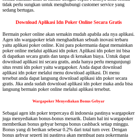
tidak perlu sungkan untuk menghubungi customer service yang
sedang bertugas.
Download Aplikasi Idn Poker Online Secara Gratis
Bermain poker online akan semakin mudah apabila ada nya aplikasi.
Agen idn wargapoker telah menghadirkan sebuah inovasi terbaru
yaitu aplikasi poker online. Kini para pokermania dapat memainkan
poker online melalui aplikasi idn poker. Aplikasi idn poker ini bisa
di dapatkan secara gratis dan tanpa di kenakan biaya. Untuk dapat
download aplikasi ini secara gratis, anda hanya perlu mengunjungi
situs resmi idn poker yaitu wargapoker. Anda dapat download
aplikasi idn poker melalui menu download aplikasi. Di menu
tersebut anda dapat langsung download aplikasi idn poker secara
gratis. Jika anda sudah download aplikasi idn poker maka anda bisa
langsung bermain poker online melalui aplikasi tersebut.
Wargapoker Menyediakan Bonus Gebyar
Sebagai agen idn poker terpercaya di indonesia pastinya wargapoker
juga menyediakan bonus-bonus menarik. Dalam hal ini wargapoker
memberikan bonus gebyar berupa bonus cashback setiap minggu.
Bonus yang di berikan sebesar 0.2% dari total turn over. Dengan
bonus gebyar seperti ini pastinya akan membuat para pokermania