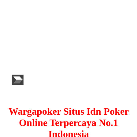
Wargapoker Situs Idn Poker
Online Terpercaya No.1
Indonesia