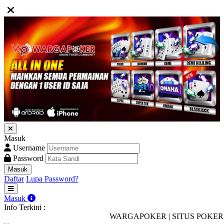
Masuk
Username
Password
Masuk
Daftar
Lupa Password?
Masuk
Info Terkini :
WARGAPOKER | SITUS POKER O