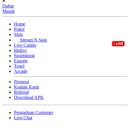
Daftar
Masuk
Home
Poker
Slots
Stream N Spin
Live Casino
Idnlive
Sportsbook
Esports
Togel
Arcade
Promosi
Kontak Kami
Referral
Download APK
Pengaduan Customer
Live Chat