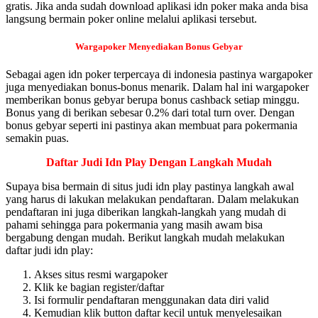
gratis. Jika anda sudah download aplikasi idn poker maka anda bisa
langsung bermain poker online melalui aplikasi tersebut.
Wargapoker Menyediakan Bonus Gebyar
Sebagai agen idn poker terpercaya di indonesia pastinya wargapoker
juga menyediakan bonus-bonus menarik. Dalam hal ini wargapoker
memberikan bonus gebyar berupa bonus cashback setiap minggu.
Bonus yang di berikan sebesar 0.2% dari total turn over. Dengan
bonus gebyar seperti ini pastinya akan membuat para pokermania
semakin puas.
Daftar Judi Idn Play Dengan Langkah Mudah
Supaya bisa bermain di situs judi idn play pastinya langkah awal
yang harus di lakukan melakukan pendaftaran. Dalam melakukan
pendaftaran ini juga diberikan langkah-langkah yang mudah di
pahami sehingga para pokermania yang masih awam bisa
bergabung dengan mudah. Berikut langkah mudah melakukan
daftar judi idn play:
Akses situs resmi wargapoker
Klik ke bagian register/daftar
Isi formulir pendaftaran menggunakan data diri valid
Kemudian klik button daftar kecil untuk menyelesaikan