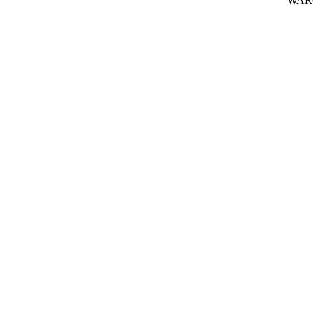
WARGAPOKER | SITU